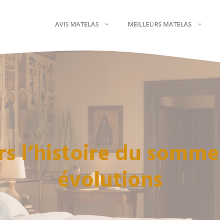
AVIS MATELAS
MEILLEURS MATELAS
King Size
Haut De Gamme
Queen Size
Matelas Pas Chers
Matelas 160 X 200
Matelas Gonflables
Matelas 180×200
Matelas D’appoint
s l’histoire du sommeil
Matelas 140×190
Matelas 160×190
évolutions