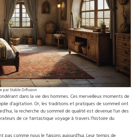
 par Stable Diffusion
épondérant dans la vie des hommes. Ces merveilleux moments de
lie d’agitation. Or, les traditions et pratiques de sommeil ont
rd’hui, la recherche du sommeil de qualité est devenue l’un des
ateurs de ce fantastique voyage à travers l’histoire du
ent pas comme nous le faisons aujourd’hui. Leur temps de