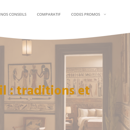
NOS CONSEILS
COMPARATIF
CODES PROMOS
Mémoire De Forme
Matelas Fermes
Matelas En Latex
Matelas Moelleux
Matelas À Ressorts
Dormir Sur Le Ventre
Matelas Hybrides
Pour Le Mal De Dos
 : traditions et
Pour Les Couples
Matelas Bébé