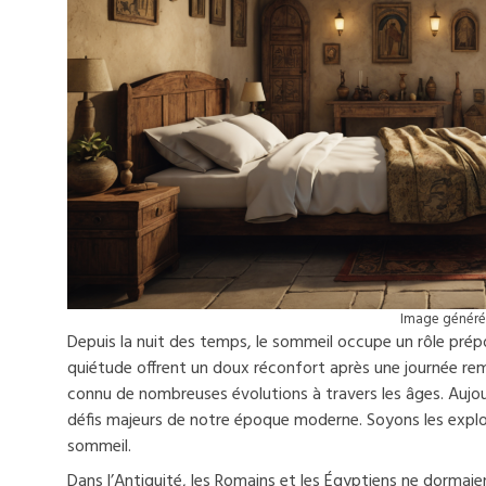
Image générée
Depuis la nuit des temps, le sommeil occupe un rôle pr
quiétude offrent un doux réconfort après une journée remp
connu de nombreuses évolutions à travers les âges. Aujou
défis majeurs de notre époque moderne. Soyons les explor
sommeil.
Dans l’Antiquité, les Romains et les Égyptiens ne dormai