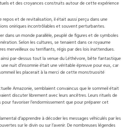
rituels et des croyances construits autour de cette expérience
 repos et de revitalisation, il était aussi perçu dans une
ions oniriques incontrôlables et souvent perturbantes.
trer dans un monde parallèle, peuplé de figures et de symboles
nération. Selon les cultures, se tenaient dans ce royaume
es merveilleux ou terrifiants, régis par des lois inattendues.
t ainsi par-dessus tout la venue du Léthévore, bête fantastique
une nuit d’insomnie était une véritable épreuve pour eux, car
sommeil les placerait à la merci de cette monstruosité
l’actuelle Amazonie, semblaient convaincus que le sommeil était
uvaient discuter librement avec leurs ancêtres. Leurs rituels de
 pour favoriser l’endormissement que pour préparer cet
damental d’apprendre à décoder les messages véhiculés par les
uvertes sur le divin ou sur l’avenir. De nombreuses légendes