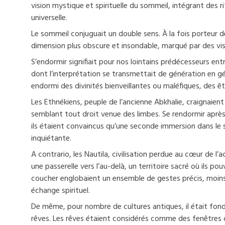
vision mystique et spirituelle du sommeil, intégrant des 
universelle.
Le sommeil conjuguait un double sens. À la fois porteur de
dimension plus obscure et insondable, marqué par des vis
S’endormir signifiait pour nos lointains prédécesseurs en
dont l’interprétation se transmettait de génération en gé
endormi des divinités bienveillantes ou maléfiques, des êtr
Les Ethnékiens, peuple de l’ancienne Abkhalie, craignaien
semblant tout droit venue des limbes. Se rendormir après 
ils étaient convaincus qu’une seconde immersion dans le 
inquiétante.
A contrario, les Nautila, civilisation perdue au cœur de 
une passerelle vers l’au-delà, un territoire sacré où ils po
coucher englobaient un ensemble de gestes précis, moins
échange spirituel.
De même, pour nombre de cultures antiques, il était fon
rêves. Les rêves étaient considérés comme des fenêtres o