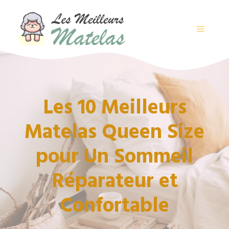
Aller
au
contenu
MENU
Les 10 Meilleurs
Matelas Queen Size
pour Un Sommeil
Réparateur et
Confortable