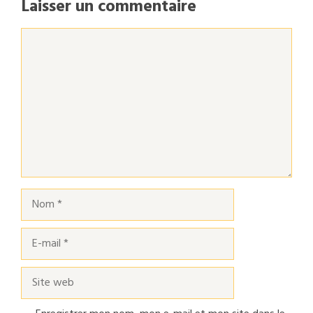
Laisser un commentaire
Commentaire
Nom
E-
mail
Site
web