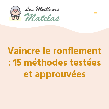
Aller
au
contenu
MENU
Vaincre le ronflement
: 15 méthodes testées
et approuvées