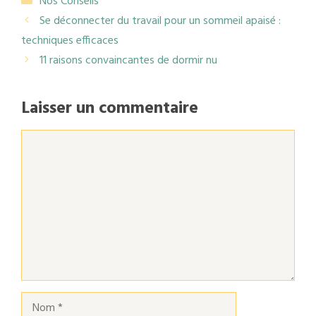
Nos Conseils
Se déconnecter du travail pour un sommeil apaisé :
techniques efficaces
11 raisons convaincantes de dormir nu
Laisser un commentaire
Commentaire
Nom