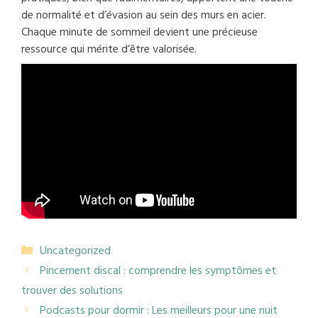
de normalité et d’évasion au sein des murs en acier.
Chaque minute de sommeil devient une précieuse
ressource qui mérite d’être valorisée.
Catégories
Uncategorized
Pincement discal : comprendre les symptômes et
trouver des solutions
Podcasts pour dormir : Les meilleurs pour une nuit