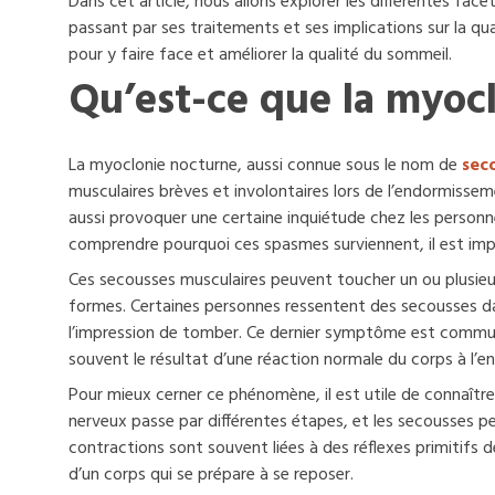
Dans cet article, nous allons explorer les différentes fac
passant par ses traitements et ses implications sur la qu
pour y faire face et améliorer la qualité du sommeil.
Qu’est-ce que la myoc
La myoclonie nocturne, aussi connue sous le nom de
sec
musculaires brèves et involontaires lors de l’endormiss
aussi provoquer une certaine inquiétude chez les personnes 
comprendre pourquoi ces spasmes surviennent, il est impor
Ces secousses musculaires peuvent toucher un ou plusieur
formes. Certaines personnes ressentent des secousses dan
l’impression de tomber. Ce dernier symptôme est commun 
souvent le résultat d’une réaction normale du corps à l’
Pour mieux cerner ce phénomène, il est utile de connaît
nerveux passe par différentes étapes, et les secousses peuv
contractions sont souvent liées à des réflexes primitifs
d’un corps qui se prépare à se reposer.