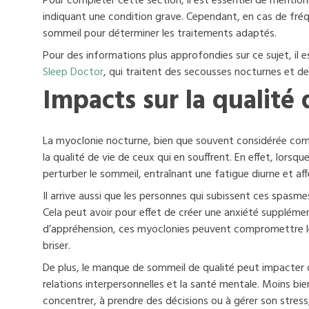
Pour compléter cette section, il est essentiel de menti
indiquant une condition grave. Cependant, en cas de fréq
sommeil pour déterminer les traitements adaptés.
Pour des informations plus approfondies sur ce sujet, il 
Sleep Doctor
, qui traitent des secousses nocturnes et de 
Impacts sur la qualité 
La myoclonie nocturne, bien que souvent considérée comme
la qualité de vie de ceux qui en souffrent. En effet, lor
perturber le sommeil, entraînant une fatigue diurne et aff
Il arrive aussi que les personnes qui subissent ces spasm
Cela peut avoir pour effet de créer une anxiété supplémen
d’appréhension, ces myoclonies peuvent compromettre le c
briser.
De plus, le manque de sommeil de qualité peut impacter d’
relations interpersonnelles et la santé mentale. Moins bi
concentrer, à prendre des décisions ou à gérer son stress,