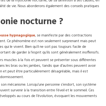
ettes de la myoclonie nocturne, de sa définition à ses causes, en
alité de vie. Nous aborderons également des conseils pratiques
lonie nocturne ?
ousse hypnagogique
, se manifeste par des contractions
ement. Ce phénomène est non seulement surprenant mais peut
qui le vivent. Bien qu’il ne soit pas toujours facile de
tant de garder à l’esprit qu’ils sont généralement inoffensifs.
s muscles à la fois et peuvent se présenter sous différentes
s les bras ou les jambes, tandis que d’autres peuvent avoir
et peut être particulièrement désagréable, mais il est
endormissement.
re son mécanisme. Lorsqu’une personne s’endort, son système
ent survenir à la transition entre l’éveil et le sommeil. Ces
 développés au cours de l’évolution, évoquant les mouvements