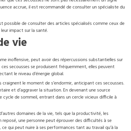
onner que ces secousses ne sont pas nécessairement un signe
uence accrue, il est recommandé de consulter un spécialiste du
est possible de consulter des articles spécialisés comme ceux de
leur impact sur la santé.
de vie
 inoffensive, peut avoir des répercussions substantielles sur
sque ces secousses se produisent fréquemment, elles peuvent
ectant le niveau d’énergie global.
es craignent le moment de s’endormir, anticipant ces secousses.
taire et d’aggraver la situation. En devenant une source
ycle de sommeil, entrant dans un cercle vicieux difficile à
autres domaines de la vie, tels que la productivité, les
en reposé, une personne peut éprouver des difficultés à se
 ce qui peut nuire à ses performances tant au travail qu’à la