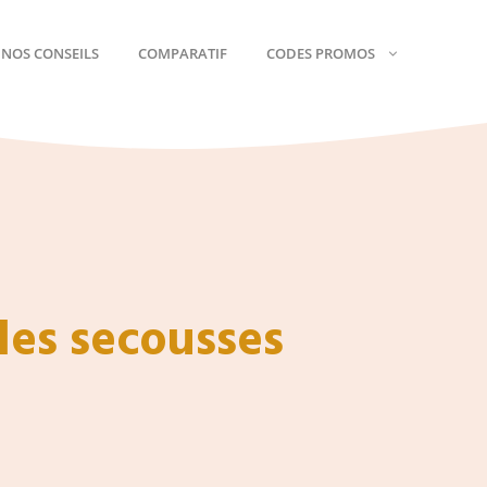
NOS CONSEILS
COMPARATIF
CODES PROMOS
Mémoire De Forme
Matelas Fermes
Matelas En Latex
Matelas Moelleux
Matelas À Ressorts
Dormir Sur Le Ventre
Matelas Hybrides
Pour Le Mal De Dos
les secousses
Pour Les Couples
Matelas Bébé