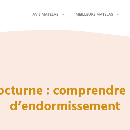
AVIS MATELAS
MEILLEURS MATELAS
King Size
Haut De Gamme
Queen Size
Matelas Pas Chers
Matelas 160 X 200
Matelas Gonflables
Matelas 180×200
Matelas D’appoint
cturne : comprendre 
Matelas 140×190
Matelas 160×190
d’endormissement