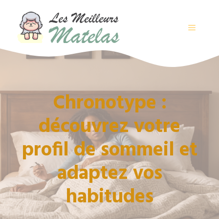
Aller
au
contenu
MENU
Chronotype :
découvrez votre
profil de sommeil et
adaptez vos
habitudes